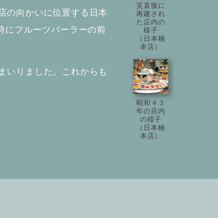
災直後に
店の向かいに位置する日本
再建され
た店内の
時にフルーツパーラーの前
様子
（日本橋
本店）
まいりました。これからも
昭和４３
年の店内
の様子
（日本橋
本店）