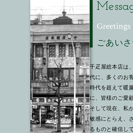
Messa
Greetings 
ごあいさ
千疋屋総本店は、
代に、多くのお
時代を超えて暖
に、皆様のご愛
そして現在、私
敏感にとらえ、
るものと確信し