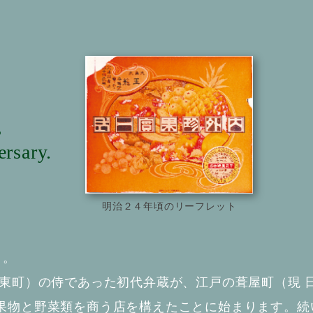
s
ersary.
明治２４年頃のリーフレット
）。
東町）の侍であった初代弁蔵が、江戸の葺屋町（現 
果物と野菜類を商う店を構えたことに始まります。続