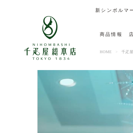
新シンボルマ
商品情報
HOME
千疋屋
メインストア
商品情報
動
カフェディフェ
ギフトカ
画
フルーツパーラ
ワインリ
プ
デーメテール
果物辞典
レ
ー
お電話で
FAXでの
ヤ
ソーシャ
ー