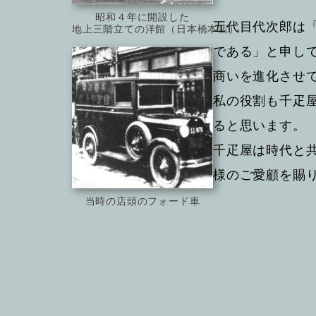
昭和４年に開設した
五代目代次郎は
地上三階立ての洋館（日本橋本店）
である」と申し
商いを進化させ
私の役割も千疋
ると思います。
千疋屋は時代と
様のご愛顧を賜
当時の店頭のフォード車