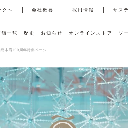
ークへ
会社概要
採用情報
サス
店舗一覧
歴史
お知らせ
オンラインストア
ソ
総本店190周年特集ページ
すべての店舗を見る
千疋屋の歴史
スイーツセレクション
スタ
タログ
フルーツパーラー店舗
沿革
フルーツパーラーセレクション
ー
スト
東京駅・羽田空港・駅直結店舗
日本橋ストーリー
お料理メニュー
百貨店
千疋屋ギャラリー
パーティープラン・メニュー
NEW
のご相談
ギフト商品取扱店舗
千疋屋のこれから
ご注文について
園地リポート
商品取扱店舗一覧
ルギフト