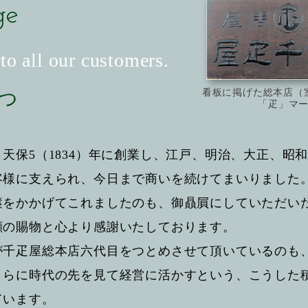
ge
to all our customers.
看板に掲げた総本店（
つ
「疋」マ
天保5（1834）年に創業し、江戸、明治、大正、昭
客様に支えられ、今日まで商いを続けてまいりました
簾をかかげてこれましたのも、御贔屓にしていただい
顧の賜物と心より感謝いたしております。
が千疋屋総本店六代目をつとめさせて頂いているのも
さらに時代の先を見て経営に活かすという、こうした
ています。