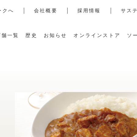
ークへ
会社概要
採用情報
サス
店舗一覧
歴史
お知らせ
オンラインストア
ソ
すべての店舗を見る
千疋屋の歴史
スイーツセレクション
スタ
タログ
フルーツパーラー店舗
沿革
フルーツパーラーセレクション
ー
スト
東京駅・羽田空港・駅直結店舗
日本橋ストーリー
お料理メニュー
百貨店
千疋屋ギャラリー
パーティープラン・メニュー
NEW
のご相談
ギフト商品取扱店舗
千疋屋のこれから
ご注文について
園地リポート
商品取扱店舗一覧
ルギフト