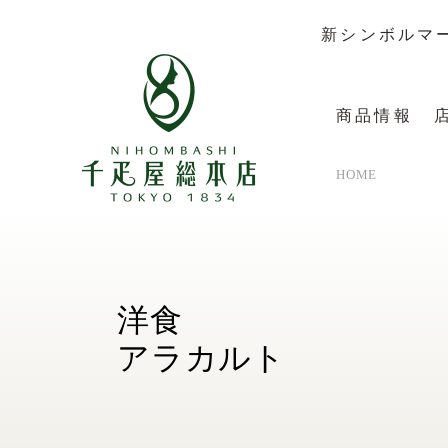
新シンボルマ
商品情報
HOME
メインストア
商品情報
カフェディフェ
ギフトカ
フルーツパーラ
ワインリ
洋食
デーメテール
果物辞典
アラカルト
お電話で
FAXでの
ソーシャ